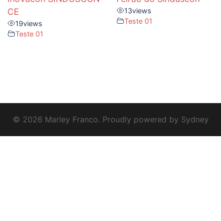
CE
13
views
Teste 01
19
views
Teste 01
© 2026 Marley Franco. Proudly powered by
Sydney