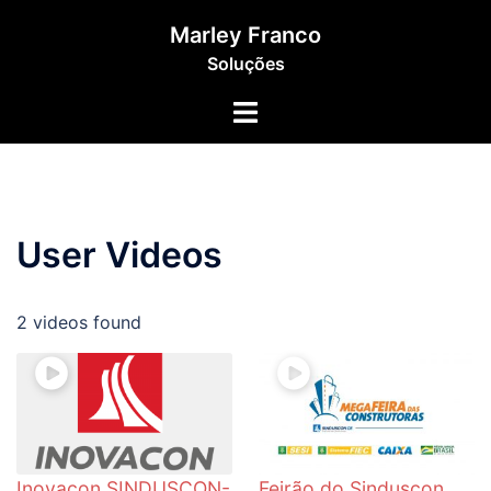
Pular
Marley Franco
para
Soluções
o
conteúdo
Toggle
menu
User Videos
2 videos found
Inovacon SINDUSCON-
Feirão do Sinduscon